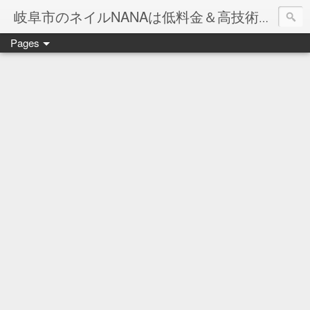
岐阜市のネイルNANAは低料金＆高技術のお店
Pages
ネイル岐阜市NANAです♪♪
ネイルサロンNANAでの沢山のお客様のご要望をお受けしま
ネイルしか出来ないナナですが精一杯がんばりますので、