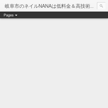
岐阜市のネイルNANAは低料金＆高技術のお店
Pages
ネイル岐阜市NANAです♪♪
ネイルサロンNANAでの沢山のお客様のご要望をお受けしま
ネイルしか出来ないナナですが精一杯がんばりますので、