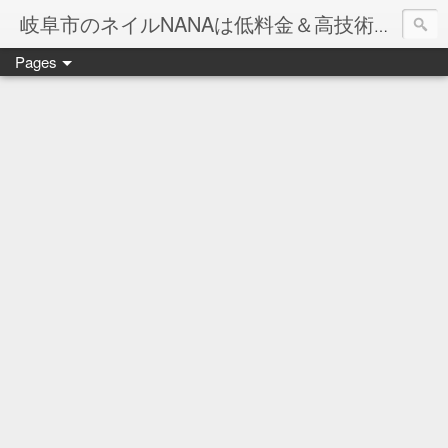
岐阜市のネイルNANAは低料金＆高技術のお店
Pages
ネイル岐阜市NANAです♪♪
ネイルサロンNANAでの沢山のお客様のご要望をお受けしま
ネイルしか出来ないナナですが精一杯がんばりますので、