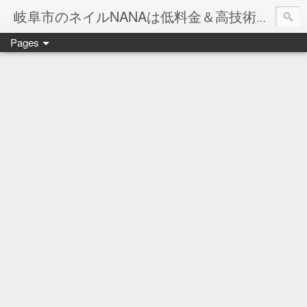
岐阜市のネイルNANAは低料金＆高技術のお店
Pages
ネイル岐阜市NANAです♪♪
ネイルサロンNANAでの沢山のお客様のご要望をお受けしま
ネイルしか出来ないナナですが精一杯がんばりますので、