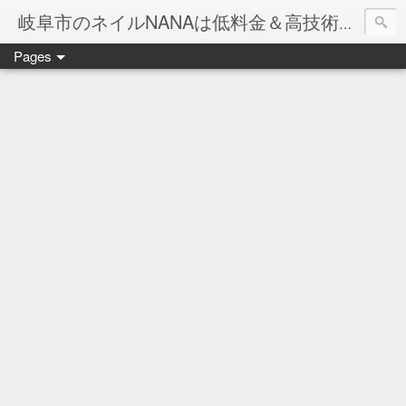
岐阜市のネイルNANAは低料金＆高技術のお店
Pages
ネイル岐阜市NANAです♪♪
ネイルサロンNANAでの沢山のお客様のご要望をお受けしま
ネイルしか出来ないナナですが精一杯がんばりますので、