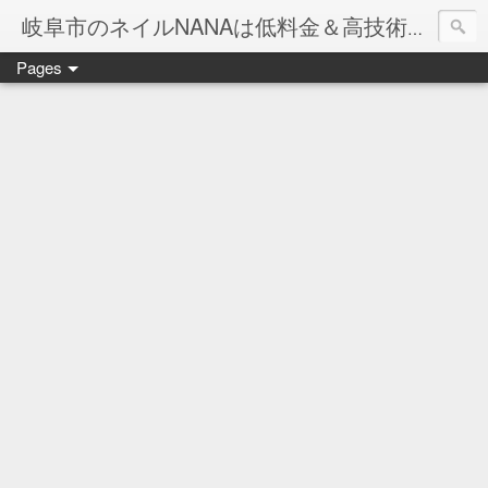
岐阜市のネイルNANAは低料金＆高技術のお店
Pages
ネイル岐阜市NANAです♪♪
ネイルサロンNANAでの沢山のお客様のご要望をお受けしま
ネイルしか出来ないナナですが精一杯がんばりますので、