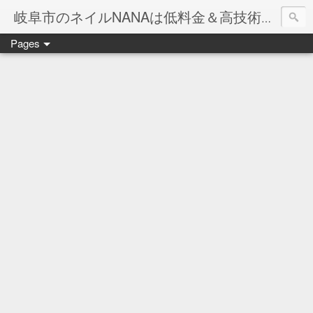
岐阜市のネイルNANAは低料金＆高技術のお店
Pages
ネイル岐阜市NANAです♪♪
ネイルサロンNANAでの沢山のお客様のご要望をお受けしま
ネイルしか出来ないナナですが精一杯がんばりますので、