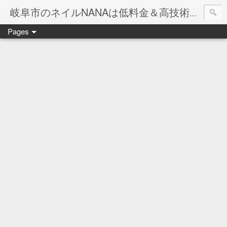
岐阜市のネイルNANAは低料金＆高技術のお店
Pages
ネイル岐阜市NANAです♪♪
ネイルサロンNANAでの沢山のお客様のご要望をお受けしま
ネイルしか出来ないナナですが精一杯がんばりますので、