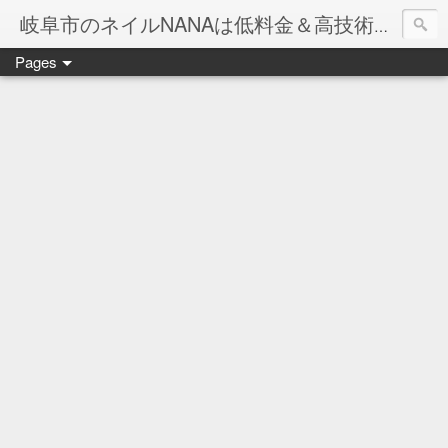
岐阜市のネイルNANAは低料金＆高技術のお店
Pages
ネイル岐阜市NANAです♪♪
ネイルサロンNANAでの沢山のお客様のご要望をお受けしま
ネイルしか出来ないナナですが精一杯がんばりますので、