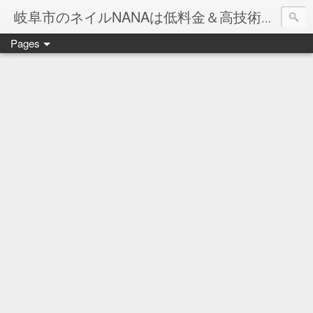
岐阜市のネイルNANAは低料金＆高技術のお店
Pages
ネイル岐阜市NANAです♪♪
ネイルサロンNANAでの沢山のお客様のご要望をお受けしま
ネイルしか出来ないナナですが精一杯がんばりますので、