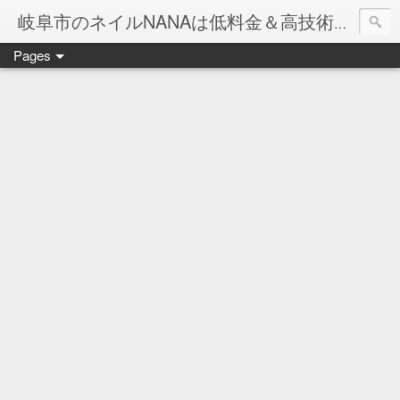
岐阜市のネイルNANAは低料金＆高技術のお店
Pages
ネイル岐阜市NANAです♪♪
ネイルサロンNANAでの沢山のお客様のご要望をお受けしま
ネイルしか出来ないナナですが精一杯がんばりますので、