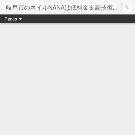
岐阜市のネイルNANAは低料金＆高技術のお店
Pages
ネイル岐阜市NANAです♪♪
ネイルサロンNANAでの沢山のお客様のご要望をお受けしま
ネイルしか出来ないナナですが精一杯がんばりますので、