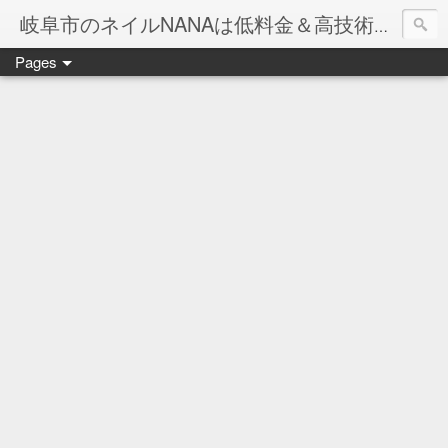
岐阜市のネイルNANAは低料金＆高技術のお店
Pages
ネイル岐阜市NANAです♪♪
ネイルサロンNANAでの沢山のお客様のご要望をお受けしま
ネイルしか出来ないナナですが精一杯がんばりますので、