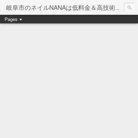
岐阜市のネイルNANAは低料金＆高技術のお店
Pages
ネイル岐阜市NANAです♪♪
ネイルサロンNANAでの沢山のお客様のご要望をお受けしま
ネイルしか出来ないナナですが精一杯がんばりますので、