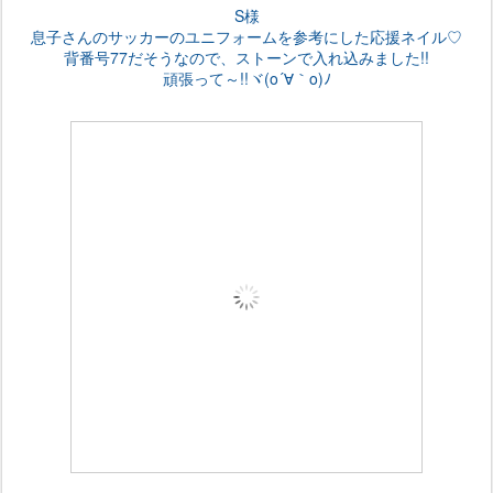
S様
息子さんのサッカーのユニフォームを参考にした応援ネイル♡
背番号77だそうなので、ストーンで入れ込みました!!
頑張って～!!ヾ(o´∀｀o)ﾉ