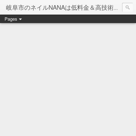
岐阜市のネイルNANAは低料金＆高技術のお店
Pages
ネイル岐阜市NANAです♪♪
ネイルサロンNANAでの沢山のお客様のご要望をお受けしま
ネイルしか出来ないナナですが精一杯がんばりますので、