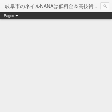
岐阜市のネイルNANAは低料金＆高技術のお店
Pages
ネイル岐阜市NANAです♪♪
ネイルサロンNANAでの沢山のお客様のご要望をお受けしま
ネイルしか出来ないナナですが精一杯がんばりますので、