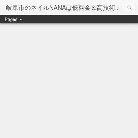
岐阜市のネイルNANAは低料金＆高技術のお店
Pages
ネイル岐阜市NANAです♪♪
ネイルサロンNANAでの沢山のお客様のご要望をお受けしま
ネイルしか出来ないナナですが精一杯がんばりますので、