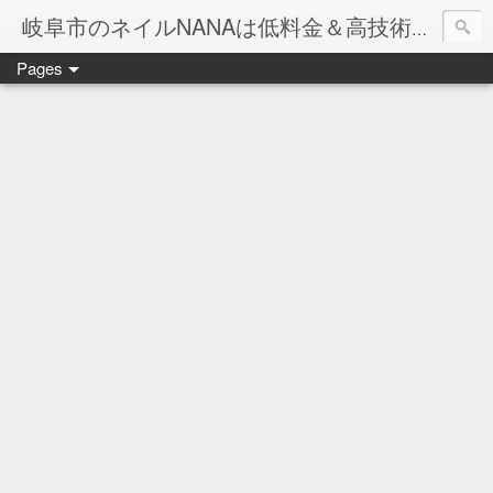
岐阜市のネイルNANAは低料金＆高技術のお店
Pages
ネイル岐阜市NANAです♪♪
ネイルサロンNANAでの沢山のお客様のご要望をお受けしま
ネイルしか出来ないナナですが精一杯がんばりますので、