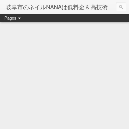
岐阜市のネイルNANAは低料金＆高技術のお店
Pages
ネイル岐阜市NANAです♪♪
ネイルサロンNANAでの沢山のお客様のご要望をお受けしま
ネイルしか出来ないナナですが精一杯がんばりますので、