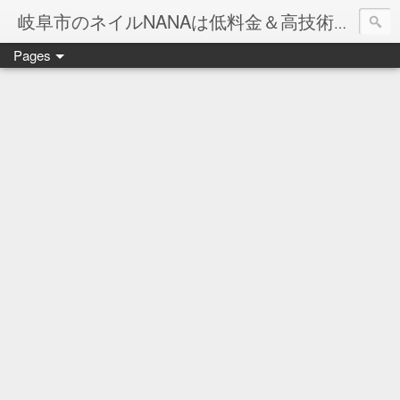
岐阜市のネイルNANAは低料金＆高技術のお店
Pages
ネイル岐阜市NANAです♪♪
ネイルサロンNANAでの沢山のお客様のご要望をお受けしま
ネイルしか出来ないナナですが精一杯がんばりますので、