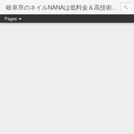
岐阜市のネイルNANAは低料金＆高技術のお店
Pages
ネイル岐阜市NANAです♪♪
ネイルサロンNANAでの沢山のお客様のご要望をお受けしま
ネイルしか出来ないナナですが精一杯がんばりますので、