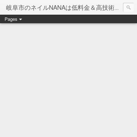
岐阜市のネイルNANAは低料金＆高技術のお店
Pages
ネイル岐阜市NANAです♪♪
ネイルサロンNANAでの沢山のお客様のご要望をお受けしま
ネイルしか出来ないナナですが精一杯がんばりますので、