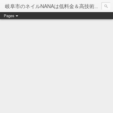
岐阜市のネイルNANAは低料金＆高技術のお店
Pages
ネイル岐阜市NANAです♪♪
ネイルサロンNANAでの沢山のお客様のご要望をお受けしま
ネイルしか出来ないナナですが精一杯がんばりますので、