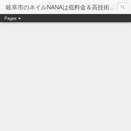
岐阜市のネイルNANAは低料金＆高技術のお店
Pages
ネイル岐阜市NANAです♪♪
ネイルサロンNANAでの沢山のお客様のご要望をお受けしま
ネイルしか出来ないナナですが精一杯がんばりますので、