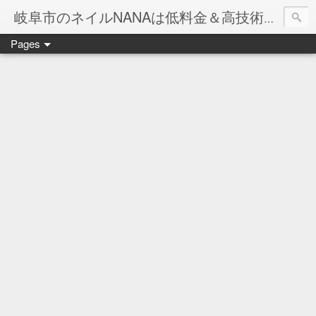
岐阜市のネイルNANAは低料金＆高技術のお店
Pages
ネイル岐阜市NANAです♪♪
ネイルサロンNANAでの沢山のお客様のご要望をお受けしま
ネイルしか出来ないナナですが精一杯がんばりますので、