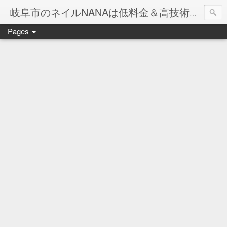
岐阜市のネイルNANAは低料金＆高技術のお店
Pages
ネイル岐阜市NANAです♪♪
ネイルサロンNANAでの沢山のお客様のご要望をお受けしま
ネイルしか出来ないナナですが精一杯がんばりますので、