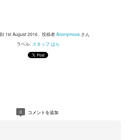
レイめグラデ
黒のマットネイル
☆お星様とスタッ
✨キラキラネ
ョンネイル✨
でかっこよく(*
ズネイル☆
✨
ar 24th
Mar 24th
Mar 20th
Mar 20th
´∀`)b
時刻
1st August 2016
、投稿者
Anonymous
さん
戦のネイビー
シンプルマットね
🎀パステルカラー
🎀リボンネイル
ラベル:
スタッフ はら
ﾈｲﾙ✨
いる👍
に3Dリボン🎀
ar 11th
Mar 11th
Mar 11th
Mar 11th
結婚式のオーダ
🌺春ネイルお花🌺
✨Vストーンネイ
シンプルオフ
チップ👰
ル✨
ネイル(*´∀`)
Mar 8th
Mar 8th
Mar 7th
Mar 7th
0
コメントを追加
ンクに花びら
ミラーネイルにス
白グラデーション
20161108
ネイル✿
タースタッズ☆
で女性ネイルに✨
20161112 
Mar 2nd
Mar 2nd
Mar 2nd
Mar 1st
デザイン集