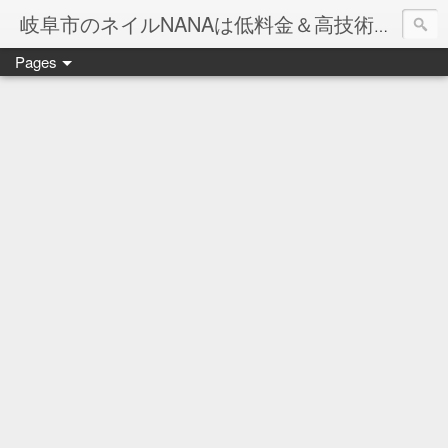
岐阜市のネイルNANAは低料金＆高技術のお店
Pages
ネイル岐阜市NANAです♪♪
ネイルサロンNANAでの沢山のお客様のご要望をお受けしま
ネイルしか出来ないナナですが精一杯がんばりますので、