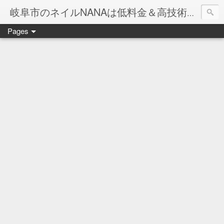
岐阜市のネイルNANAは低料金＆高技術のお店
Pages
ネイル岐阜市NANAです♪♪
ネイルサロンNANAでの沢山のお客様のご要望をお受けしま
ネイルしか出来ないナナですが精一杯がんばりますので、