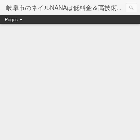
岐阜市のネイルNANAは低料金＆高技術のお店
Pages
ネイル岐阜市NANAです♪♪
ネイルサロンNANAでの沢山のお客様のご要望をお受けしま
ネイルしか出来ないナナですが精一杯がんばりますので、