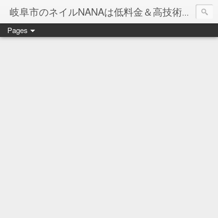
岐阜市のネイルNANAは低料金＆高技術のお店
Pages
ネイル岐阜市NANAです♪♪
ネイルサロンNANAでの沢山のお客様のご要望をお受けしま
ネイルしか出来ないナナですが精一杯がんばりますので、