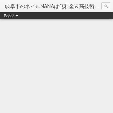
岐阜市のネイルNANAは低料金＆高技術のお店
Pages
ネイル岐阜市NANAです♪♪
ネイルサロンNANAでの沢山のお客様のご要望をお受けしま
ネイルしか出来ないナナですが精一杯がんばりますので、