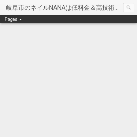
岐阜市のネイルNANAは低料金＆高技術のお店
Pages
ネイル岐阜市NANAです♪♪
ネイルサロンNANAでの沢山のお客様のご要望をお受けしま
ネイルしか出来ないナナですが精一杯がんばりますので、