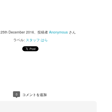
レイめグラデ
黒のマットネイル
☆お星様とスタッ
✨キラキラネ
ョンネイル✨
でかっこよく(*
ズネイル☆
✨
ar 24th
Mar 24th
Mar 20th
Mar 20th
´∀`)b
刻
25th December 2016
、投稿者
Anonymous
さん
戦のネイビー
シンプルマットね
🎀パステルカラー
🎀リボンネイル
ﾈｲﾙ✨
いる👍
に3Dリボン🎀
ラベル:
スタッフ はら
ar 11th
Mar 11th
Mar 11th
Mar 11th
結婚式のオーダ
🌺春ネイルお花🌺
✨Vストーンネイ
シンプルオフ
チップ👰
ル✨
ネイル(*´∀`)
Mar 8th
Mar 8th
Mar 7th
Mar 7th
0
コメントを追加
ンクに花びら
ミラーネイルにス
白グラデーション
20161108
ネイル✿
タースタッズ☆
で女性ネイルに✨
20161112 
Mar 2nd
Mar 2nd
Mar 2nd
Mar 1st
デザイン集