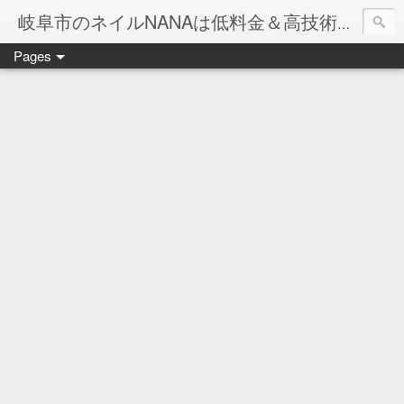
岐阜市のネイルNANAは低料金＆高技術のお店
Pages
ネイル岐阜市NANAです♪♪
ネイルサロンNANAでの沢山のお客様のご要望をお受けしま
ネイルしか出来ないナナですが精一杯がんばりますので、