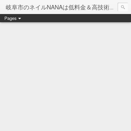
岐阜市のネイルNANAは低料金＆高技術のお店
Pages
ネイル岐阜市NANAです♪♪
ネイルサロンNANAでの沢山のお客様のご要望をお受けしま
ネイルしか出来ないナナですが精一杯がんばりますので、