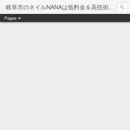
岐阜市のネイルNANAは低料金＆高技術のお店
Pages
ネイル岐阜市NANAです♪♪
ネイルサロンNANAでの沢山のお客様のご要望をお受けしま
ネイルしか出来ないナナですが精一杯がんばりますので、